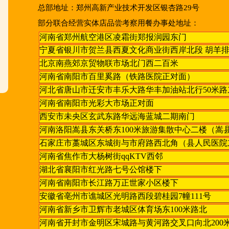
总部地址：郑州高新产业技术开发区银杏路29号
部分联合经营实体店品尝考察用餐办事处地址：
河南省郑州航空港区凌霜街郑报润园东门
宁夏省银川市贺兰县西夏文化商业街西岸北段 胡羊
北京南燕郊京贸物联市场北门西二百米
河南省南阳市百里奚路（铁路医院正对面）
河北省唐山市迁安市丰乐大路华丰加油站北行50米路
河南省南阳市光彩大市场正对面
西安市未央区玄武东路华远海蓝城二期南门
河南洛阳嵩县东关桥东100米旅游集散中心二楼（嵩
石家庄市藁城区东城街与市府路西北角（县人民医院
河南省焦作市大杨树街qqKTV西邻
湖北省襄阳市红光路七号公馆楼下
河南省南阳市长江路万正世家小区楼下
安徽省亳州市谯城区光明路西段碧桂园7幢111号
河南省新乡市卫辉市老城区体育场东100米路北
河南省开封市金明区宋城路与黄河路交叉口向北200