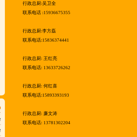
行政总厨:吴卫全
联系电话 :15936675355
行政总厨:李方磊
联系电话:15836374441
行政总厨: 王红亮
联系电话: 13633726262
行政总厨: 何红喜
联系电话:15893393193
行政总厨: 廉文涛
2
联系电话: 13781302204
2