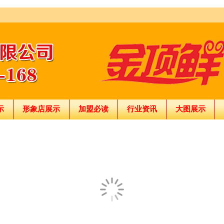
示
形象店展示
加盟必读
行业资讯
大图展示