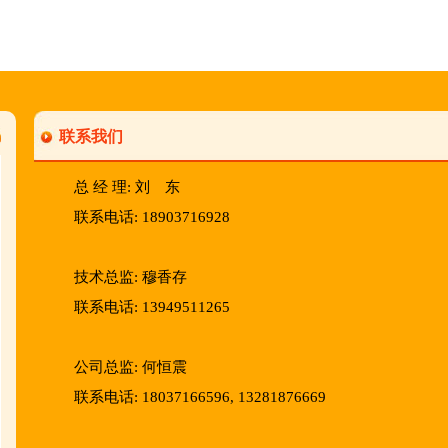
联系我们
总 经 理: 刘 东
联系电话: 18903716928
技术总监: 穆香存
联系电话: 13949511265
公司总监: 何恒震
联系电话: 18037166596, 13281876669