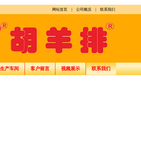
网站首页
|
公司概况
|
联系我们
生产车间
客户留言
视频展示
联系我们