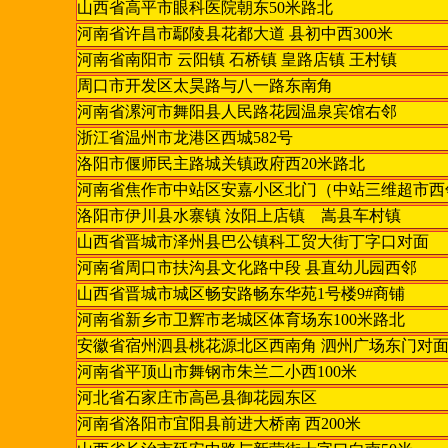
山西省高平市眼科医院朝东50米路北
河南省许昌市鄢陵县花都大道 县初中西300米
河南省南阳市 云阳镇 石桥镇 皇路店镇 王村镇
周口市开发区太昊路与八一路东南角
河南省漯河市舞阳县人民路花园温泉宾馆右邻
浙江省温州市龙港区西城582号
洛阳市偃师民主路城关镇政府西20米路北
河南省焦作市中站区安嘉小区北门（中站三维超市西
洛阳市伊川县水寨镇 汝阳上店镇 嵩县车村镇
山西省晋城市泽州县巴公镇科工贸大街丁字口对面
河南省周口市扶沟县文化路中段 县直幼儿园西邻
山西省晋城市城区畅安路畅东华苑1号楼9#商铺
河南省新乡市卫辉市老城区体育场东100米路北
安徽省宿州泗县桃花源北区西南角 泗州广场东门对
河南省平顶山市舞钢市朱兰二小西100米
河北省石家庄市高邑县御花园东区
河南省洛阳市宜阳县前进大桥南 西200米