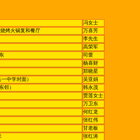
冯女士
万喜芳
排烧烤火锅复和餐厅
李先生
高荣军
司蕾
东
杨喜财
郑晓星
县一中学对面）
吴亚娟
韩永茂
东邻）
贾莲女士
万卫东
何红龙
张红伟
甘老板
米
张红涛