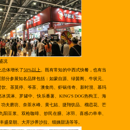
盛况
比总体增长了
50%以上
。既有常知的中西式快餐，也有当
展部分参展知名品牌包括：如蒙自源、绿茵阁、牛状元、
泰过饮、茶莫停、爷茶、澳食尚、虾锅传奇、新时沏、慕玛
淇淋、罗罐中、快乐番薯、KING'S DOG热狗王、海
、功夫磨坊、奈茶水峰、黄七姑、捷翔饮品、榴恋花、芒
九阳豆浆、双枪咖啡、炒民在膳、冰羽、喜感の串串、
季粥铺、丰盛皇朝、大开沙界沙拉、细姨甜汤等等。