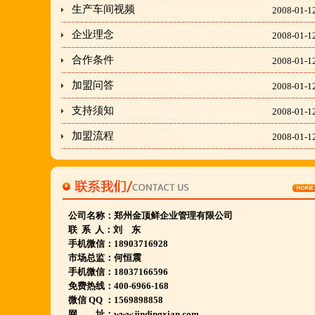
隶属于金顶鲜企业集团下属
生产车间视频
2008-01-1
胡羊排餐饮管理有限公司所持有.
企业理念
2008-01-1
金顶鲜宁夏特色系列胡羊排烧烤火锅复合餐厅
合作条件
2008-01-1
2018年持续火爆招商开店中.
加盟问答
2008-01-1
金顶鲜餐饮全国连锁500家,
支持须知
2008-01-1
国家注册商标,
加盟流程
2008-01-1
有13年正规连锁加盟经验,
真实开店500家后,
我们很专业,
期待您加入大家庭.
公司名称：
郑州金顶鲜企业管理有限公司
联 系 人：刘 东
若您开店无必胜把握,
手机微信：18903716928
请致电我们:4006966168
市场总监：何恒震
手机微信：18037166596
免费热线：400-6966-168
陕西西安市 宁夏银川市 山东聊城市等店.....
微信 QQ ：1569898858
网 址：www.jindingxian.com