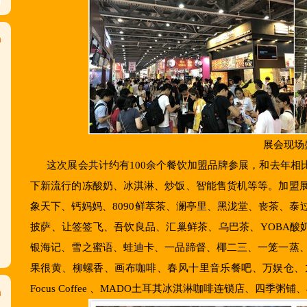
展会现场
这次展会共计约有100余个餐饮加盟品牌参展，和去年相
下新流行的冻酸奶、冰淇淋、炒饭、智能售货机等等。加盟
象天下、钙妈妈、8090鲜萃茶、澜亭里、黑泷堂、丧茶、
披萨、让签签飞、吾饮良品、汇巢鲜茶、乌巴茶、YOBA酸奶冰
银海记、雪之蜜语、蛙迪卡、一品蹄督、椰二三、一笼一蒸
果很黄、柳螺香、画布咖啡、春风十里音乐餐吧、万娱仓、
Focus Coffee 、MADO土耳其冰淇淋咖啡连锁店、四