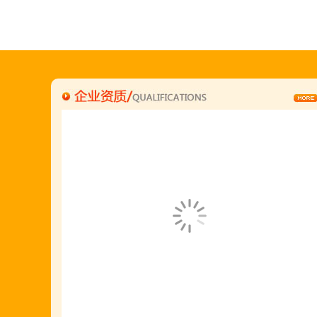
"胡羊排"是国家工商总局核准注册商标,
隶属于金顶鲜企业集团下属
胡羊排餐饮管理有限公司所持有.
金顶鲜宁夏特色系列胡羊排烧烤火锅复合餐厅
2018年持续火爆招商开店中.
金顶鲜餐饮全国连锁500家,
国家注册商标,
有13年正规连锁加盟经验,
真实开店500家后,
我们很专业,
期待您加入大家庭.
若您开店无必胜把握,