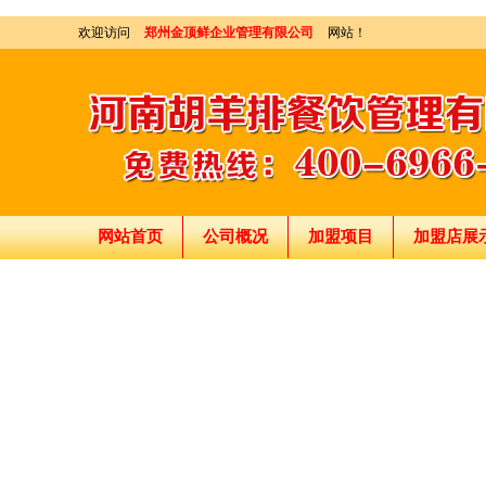
欢迎访问
郑州金顶鲜企业管理有限公司
网站！
网站首页
公司概况
加盟项目
加盟店展
刘东总经理:18903716928
穆香存老师:13281876669
何恒震总监:18037166596