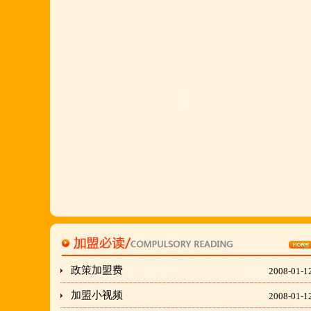
多,易操作,夏天生意更火爆;无需聘厨师;是中小餐饮
店值得信赖的合作伙伴,适合餐饮店快速创业.有意向
加盟的朋友,公司派人为您选址、设计门店;办理营业
执照;企划宣传;购置物品;全程指导;快开业再派厨师
长上门住店指导,期间可以派人到总部学习,开业时再
派厨师长上门住店指导,期间可以派人到总部学习,开
业时再派厨师长住店不限期传授,直至教会为止;若您
开店无必胜厂的把握,请致电我们！
刘东总经理:18903716928
穆香存老师:13281876669
何恒震总监:18037166596
政策加盟费
2008-01-1
"胡羊排"是国家工商总局核准注册商标,
加盟小视频
2008-01-1