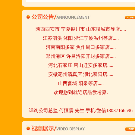
请致电我们:4006966168
陕西西安市 宁夏银川市 山东聊城市等店.....
江苏泗洪 沭阳 浙江宁波温州等店.....
河南南阳多家 焦作周口多家店.....
郑州港区 许昌洛阳开封多家店.....
河北石家庄 唐山迁安多家店.....
安徽亳州清真店 湖北襄阳店.....
山西晋城 阳泉等店.....
欢迎您到就近店品尝考察.
详询公司总监 何恒震 先生:手机/微信18037166596
火爆的网络线上团购及微信营销模式:公司采用派人
上门指导.住店扶持的经营模式,宁夏风味,一锅四吃,
羊排突出鲜,香,嫩;香辣虾口感纯正,营养丰富,回头客