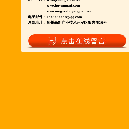
江苏泗洪 沭阳 浙江宁波温州等店.....
www.huyangpai.com
河南南阳多家 焦作周口多家店.....
www.ningxiahuyangpai.com
电子邮件：1569898858@qq.com
郑州港区 许昌洛阳开封多家店.....
总部地址：郑州高新产业技术开发区银杏路29号
河北石家庄 唐山迁安多家店.....
安徽亳州清真店 湖北襄阳店.....
山西晋城 阳泉等店.....
欢迎您到就近店品尝考察.
详询公司总监 何恒震 先生:手机/微信18037166596
火爆的网络线上团购及微信营销模式:公司采用派人
上门指导.住店扶持的经营模式,宁夏风味,一锅四吃,
羊排突出鲜,香,嫩;香辣虾口感纯正,营养丰富,回头客
多,易操作,夏天生意更火爆;无需聘厨师;是中小餐饮
店值得信赖的合作伙伴,适合餐饮店快速创业.有意向
加盟的朋友,公司派人为您选址、设计门店;办理营业