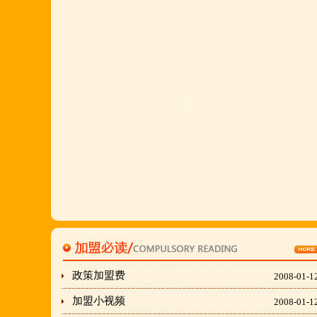
多,易操作,夏天生意更火爆;无需聘厨师;是中小餐饮
店值得信赖的合作伙伴,适合餐饮店快速创业.有意向
加盟的朋友,公司派人为您选址、设计门店;办理营业
执照;企划宣传;购置物品;全程指导;快开业再派厨师
长上门住店指导,期间可以派人到总部学习,开业时再
派厨师长上门住店指导,期间可以派人到总部学习,开
业时再派厨师长住店不限期传授,直至教会为止;若您
开店无必胜厂的把握,请致电我们！
刘东总经理:18903716928
穆香存老师:13281876669
何恒震总监:18037166596
政策加盟费
2008-01-1
加盟小视频
2008-01-1
"胡羊排"是国家工商总局核准注册商标,