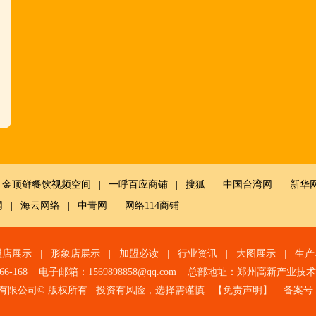
金顶鲜餐饮视频空间
|
一呼百应商铺
|
搜狐
|
中国台湾网
|
新华
网
|
海云网络
|
中青网
|
网络114商铺
盟店展示
|
形象店展示
|
加盟必读
|
行业资讯
|
大图展示
|
生产
966-168 电子邮箱：1569898858@qq.com 总部地址：郑州高新产业
有限公司© 版权所有 投资有风险，选择需谨慎 【
免责声明
】 备案号