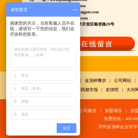
江苏泗洪 沭阳 浙江宁波温州等店.....
www.huyangpai.com
请您留言
www.ningxiahuyangpai.com
河南南阳多家 焦作周口多家店.....
电子邮件：1569898858@qq.com
感谢您的关注，当前客服人员不在
郑州港区 许昌洛阳开封多家店.....
总部地址：郑州高新产业技术开发区银杏路29号
线，请填写一下您的信息，我们会
河北石家庄 唐山迁安多家店.....
尽快和您联系。
安徽亳州清真店 湖北襄阳店.....
山西晋城 阳泉等店.....
欢迎您到就近店品尝考察.
详询公司总监 何恒震 先生:手机/微信18037166596
鼎鲜餐饮
|
金顶鲜餐饮
|
公司网站
|
火爆的网络线上团购及微信营销模式:公司采用派人
网
|
中国经济网千龙网
|
华西都市报
|
友情吧
|
大河
上门指导.住店扶持的经营模式,宁夏风味,一锅四吃,
羊排突出鲜,香,嫩;香辣虾口感纯正,营养丰富,回头客
网站首页
|
公司概况
|
加盟项目
|
加
多,易操作,夏天生意更火爆;无需聘厨师;是中小餐饮
免费热线：400-6
店值得信赖的合作伙伴,适合餐饮店快速创业.有意向
郑州金顶鲜企业管理
提交
加盟的朋友,公司派人为您选址、设计门店;办理营业