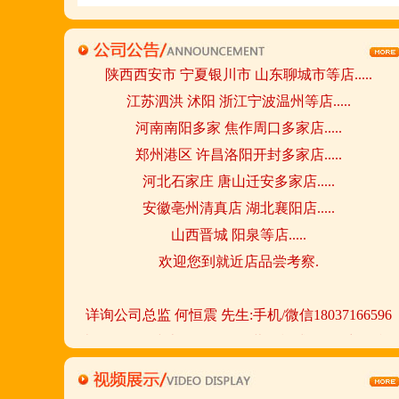
请致电我们:4006966168
陕西西安市 宁夏银川市 山东聊城市等店.....
江苏泗洪 沭阳 浙江宁波温州等店.....
河南南阳多家 焦作周口多家店.....
郑州港区 许昌洛阳开封多家店.....
河北石家庄 唐山迁安多家店.....
安徽亳州清真店 湖北襄阳店.....
山西晋城 阳泉等店.....
欢迎您到就近店品尝考察.
详询公司总监 何恒震 先生:手机/微信18037166596
火爆的网络线上团购及微信营销模式:公司采用派人
上门指导.住店扶持的经营模式,宁夏风味,一锅四吃,
羊排突出鲜,香,嫩;香辣虾口感纯正,营养丰富,回头客