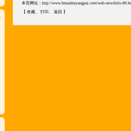
本页网址：
http://www.henanhuyangpai.com/web-newsInfo-80.h
【
收藏
、
打印
、
返回
】