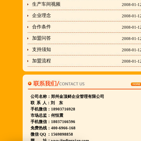
生产车间视频
隶属于金顶鲜企业集团下属
2008-01-1
胡羊排餐饮管理有限公司所持有.
企业理念
2008-01-1
金顶鲜宁夏特色系列胡羊排烧烤火锅复合餐厅
合作条件
2008-01-1
2018年持续火爆招商开店中.
加盟问答
2008-01-1
支持须知
2008-01-1
金顶鲜餐饮全国连锁500家,
加盟流程
国家注册商标,
2008-01-1
有13年正规连锁加盟经验,
真实开店500家后,
我们很专业,
公司名称：
郑州金顶鲜企业管理有限公司
期待您加入大家庭.
联 系 人：刘 东
若您开店无必胜把握,
手机微信：18903716928
市场总监：何恒震
请致电我们:4006966168
手机微信：18037166596
免费热线：400-6966-168
微信 QQ ：1569898858
陕西西安市 宁夏银川市 山东聊城市等店.....
网 址：www.jindingxian.com