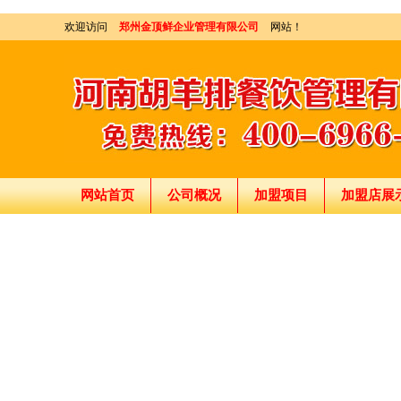
欢迎访问
郑州金顶鲜企业管理有限公司
网站！
网站首页
公司概况
加盟项目
加盟店展
刘东总经理:18903716928
穆香存老师:13281876669