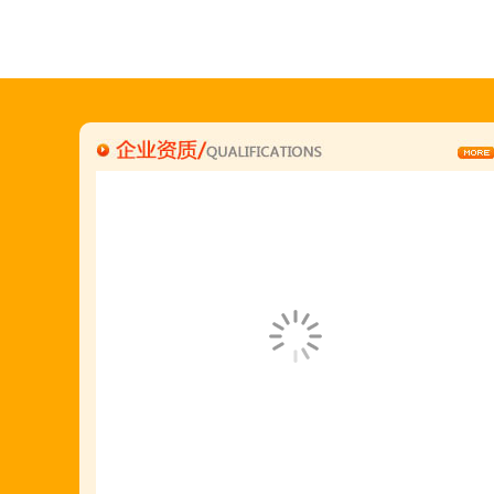
何恒震总监:18037166596
"胡羊排"是国家工商总局核准注册商标,
隶属于金顶鲜企业集团下属
胡羊排餐饮管理有限公司所持有.
金顶鲜宁夏特色系列胡羊排烧烤火锅复合餐厅
2018年持续火爆招商开店中.
金顶鲜餐饮全国连锁500家,
国家注册商标,
有13年正规连锁加盟经验,
真实开店500家后,
我们很专业,
期待您加入大家庭.
若您开店无必胜把握,