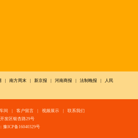
网
|
南方周末
|
新京报
|
河南商报
|
法制晚报
|
人民
车间
|
客户留言
|
视频展示
|
联系我们
技术开发区银杏路29号
：
豫ICP备16040329号