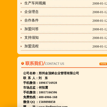
生产车间视频
2008-01-1
隶属于金顶鲜企业集团下属
企业理念
2008-01-1
胡羊排餐饮管理有限公司所持有.
合作条件
2008-01-1
金顶鲜宁夏特色系列胡羊排烧烤火锅复合餐厅
2018年持续火爆招商开店中.
加盟问答
2008-01-1
支持须知
2008-01-1
金顶鲜餐饮全国连锁500家,
加盟流程
2008-01-1
国家注册商标,
有13年正规连锁加盟经验,
真实开店500家后,
我们很专业,
公司名称：
郑州金顶鲜企业管理有限公司
联 系 人：刘 东
期待您加入大家庭.
手机微信：18903716928
若您开店无必胜把握,
市场总监：何恒震
手机微信：18037166596
请致电我们:4006966168
免费热线：400-6966-168
微信 QQ ：1569898858
网 址：www.jindingxian.com