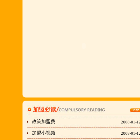
多,易操作,夏天生意更火爆;无需聘厨师;是中小餐饮
店值得信赖的合作伙伴,适合餐饮店快速创业.有意向
加盟的朋友,公司派人为您选址、设计门店;办理营业
执照;企划宣传;购置物品;全程指导;快开业再派厨师
长上门住店指导,期间可以派人到总部学习,开业时再
派厨师长上门住店指导,期间可以派人到总部学习,开
业时再派厨师长住店不限期传授,直至教会为止;若您
开店无必胜厂的把握,请致电我们！
刘东总经理:18903716928
穆香存老师:13281876669
何恒震总监:18037166596
政策加盟费
2008-01-1
加盟小视频
2008-01-1
"胡羊排"是国家工商总局核准注册商标,