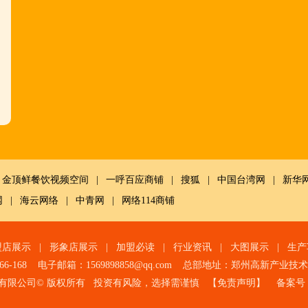
金顶鲜餐饮视频空间
|
一呼百应商铺
|
搜狐
|
中国台湾网
|
新华
网
|
海云网络
|
中青网
|
网络114商铺
盟店展示
|
形象店展示
|
加盟必读
|
行业资讯
|
大图展示
|
生产
966-168 电子邮箱：1569898858@qq.com 总部地址：郑州高新产业
有限公司© 版权所有 投资有风险，选择需谨慎 【
免责声明
】 备案号