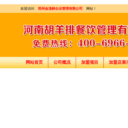
欢迎访问
郑州金顶鲜企业管理有限公司
网站！
网站首页
公司概况
加盟项目
加盟店展
刘东总经理:18903716928
穆香存老师:13281876669