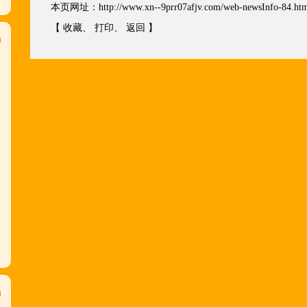
本页网址：
http://www.xn--9prr07afjv.com/web-newsInfo-84.ht
【
收藏
、
打印
、
返回
】