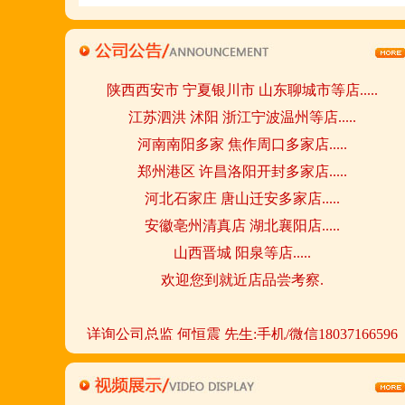
请致电我们:4006966168
陕西西安市 宁夏银川市 山东聊城市等店.....
江苏泗洪 沭阳 浙江宁波温州等店.....
河南南阳多家 焦作周口多家店.....
郑州港区 许昌洛阳开封多家店.....
河北石家庄 唐山迁安多家店.....
安徽亳州清真店 湖北襄阳店.....
山西晋城 阳泉等店.....
欢迎您到就近店品尝考察.
详询公司总监 何恒震 先生:手机/微信18037166596
火爆的网络线上团购及微信营销模式:公司采用派人
上门指导.住店扶持的经营模式,宁夏风味,一锅四吃,
羊排突出鲜,香,嫩;香辣虾口感纯正,营养丰富,回头客