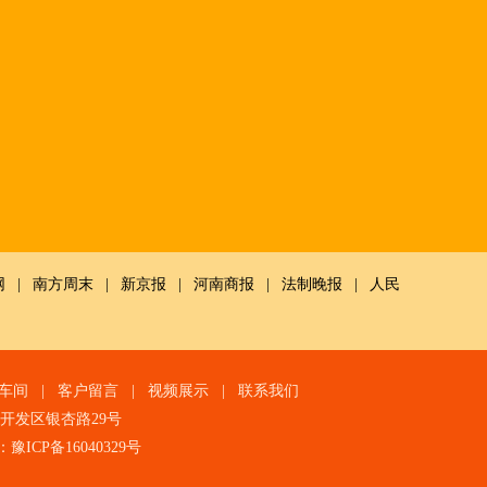
网
|
南方周末
|
新京报
|
河南商报
|
法制晚报
|
人民
车间
|
客户留言
|
视频展示
|
联系我们
技术开发区银杏路29号
：
豫ICP备16040329号