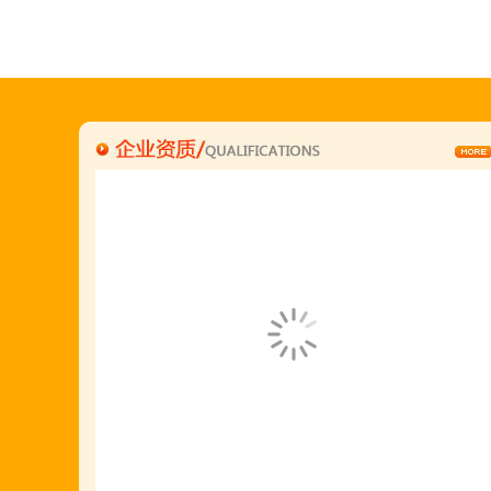
何恒震总监:18037166596
"胡羊排"是国家工商总局核准注册商标,
隶属于金顶鲜企业集团下属
胡羊排餐饮管理有限公司所持有.
金顶鲜宁夏特色系列胡羊排烧烤火锅复合餐厅
2018年持续火爆招商开店中.
金顶鲜餐饮全国连锁500家,
国家注册商标,
有13年正规连锁加盟经验,
真实开店500家后,
我们很专业,
期待您加入大家庭.
若您开店无必胜把握,