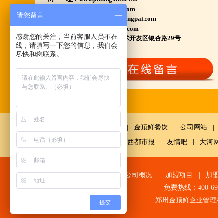
陕西西安市 宁夏银川市 山东聊城市等店.....
www.huyangpai.com
请您留言
江苏泗洪 沭阳 浙江宁波温州等店.....
www.ningxiahuyangpai.com
电子邮件：1569898858@qq.com
河南南阳多家 焦作周口多家店.....
感谢您的关注，当前客服人员不在
总部地址：郑州高新产业技术开发区银杏路29号
郑州港区 许昌洛阳开封多家店.....
线，请填写一下您的信息，我们会
尽快和您联系。
河北石家庄 唐山迁安多家店.....
安徽亳州清真店 湖北襄阳店.....
山西晋城 阳泉等店.....
欢迎您到就近店品尝考察.
鼎鲜餐饮
|
金顶鲜餐饮
|
公司网站
|
详询公司总监 何恒震 先生:手机/微信18037166596
网
|
中国经济网千龙网
|
华西都市报
|
友情吧
|
大河
火爆的网络线上团购及微信营销模式:公司采用派人
上门指导.住店扶持的经营模式,宁夏风味,一锅四吃,
网站首页
|
公司概况
|
加盟项目
|
加
羊排突出鲜,香,嫩;香辣虾口感纯正,营养丰富,回头客
免费热线：400-6
多,易操作,夏天生意更火爆;无需聘厨师;是中小餐饮
郑州金顶鲜企业管理
提交
店值得信赖的合作伙伴,适合餐饮店快速创业.有意向